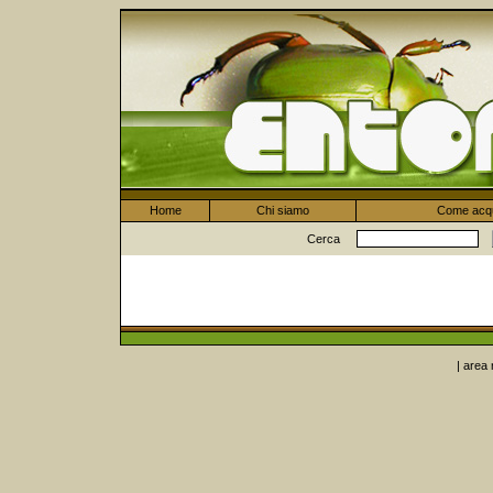
Home
Chi siamo
Come acqu
Cerca
Indice categorie
| area 